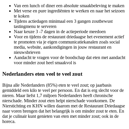
Van een lunch of diner een absolute smaakbeleving te maken
Met verse en pure ingrediënten te werken en naar het seizoen
te koken
Tijdens actiedagen minimaal een 3 gangen zoutbewust
tastingmenu te serveren
Naar keuze 3 -7 dagen in de actieperiode meedoen
Voor en tijdens de restaurant driedaagse het evenement actief
te promoten via je eigen communicatiekanalen zoals social
media, website, aankondigingen in jouw restaurant en
nieuwsbrieven
Aandacht te vragen voor de boodschap dat eten met aandacht
voor minder zout heel smaakvol is
Nederlanders eten veel te veel zout
Bijna alle Nederlanders (85%) eten te veel zout; op jaarbasis
gemiddeld een kilo te veel per persoon. En dat is erg slecht voor de
nieren. Maar liefst 1,7 miljoen Nederlanders heeft chronische
nierschade. Minder zout eten helpt nierschade voorkomen. De
Nierstichting en KHN willen daarom met de Restaurant Driedaagse
naar voren brengen dat het belangrijk is om minder zout te eten. En
dat je culinair kunt genieten van eten met minder zout; ook in de
horeca.