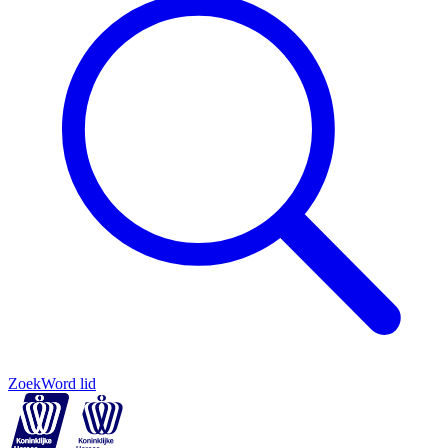
Zoek
Word lid