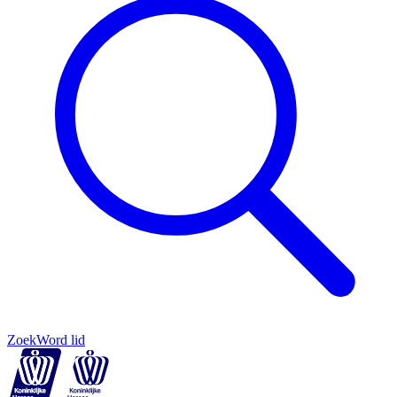
Zoek
Word lid