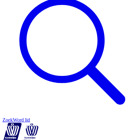
Zoek
Word lid