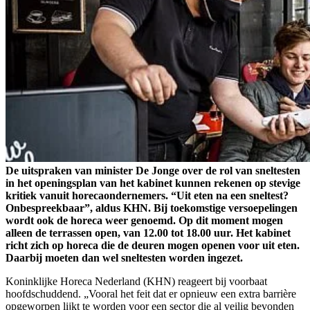
De uitspraken van minister De Jonge over de rol van sneltesten
in het openingsplan van het kabinet kunnen rekenen op stevige
kritiek vanuit horecaondernemers. “Uit eten na een sneltest?
Onbespreekbaar”, aldus KHN. Bij toekomstige versoepelingen
wordt ook de horeca weer genoemd. Op dit moment mogen
alleen de terrassen open, van 12.00 tot 18.00 uur. Het kabinet
richt zich op horeca die de deuren mogen openen voor uit eten.
Daarbij moeten dan wel sneltesten worden ingezet.
Koninklijke Horeca Nederland (KHN) reageert bij voorbaat
hoofdschuddend. „Vooral het feit dat er opnieuw een extra barrière
opgeworpen lijkt te worden voor een sector die al veilig bevonden