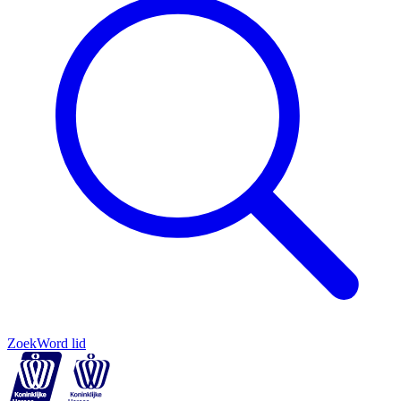
Zoek
Word lid