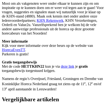
Mooi om als vakgenoten weer onder elkaar te kunnen zijn en om
inspiratie op te kunnen doen om er weer vol tegen aan te gaan! Voor
vragen, suggesties en signalen staan wij natuurlijk voor je klaar op
de KHN-stand (4880). Maak ook kennis met onder andere onze
ledenvoordeelpartners;
KHN Rekenwerk
, KHN Verzekeringen,
Orderli en Value2u. Vanzelfsprekend ben je welkom bij de vele
andere aanwezige professionals uit de horeca op deze grootste
horecabeurs van het Noorden!
Meer informatie
Kijk voor meer informatie over deze beurs op de website van
HorecaEvenTT
.
Parkeren is gratis!
Gratis toegangsbewijs
Met de code
HETTKHN22
kun je via
deze link
je
gratis
toegangsbewijs toegestuurd krijgen.
Namens de regio’s Overijssel, Friesland, Groningen en Drenthe van
e
e
Koninklijke Horeca Nederland graag tot ziens op de 11
, 12
en/of
e
13
april aanstaande in Leeuwarden!
Vergelijkbare artikelen