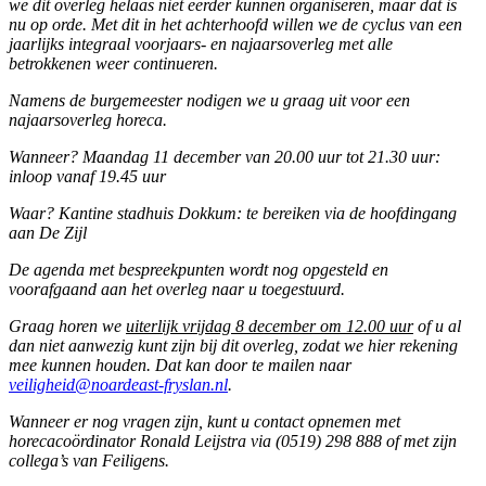
we dit overleg helaas niet eerder kunnen organiseren, maar dat is
nu op orde. Met dit in het achterhoofd willen we de cyclus van een
jaarlijks integraal voorjaars- en najaarsoverleg met alle
betrokkenen weer continueren.
Namens de burgemeester nodigen we u graag uit voor een
najaarsoverleg horeca.
Wanneer? Maandag 11 december van 20.00 uur tot 21.30 uur:
inloop vanaf 19.45 uur
Waar? Kantine stadhuis Dokkum: te bereiken via de hoofdingang
aan De Zijl
De agenda met bespreekpunten wordt nog opgesteld en
voorafgaand aan het overleg naar u toegestuurd.
Graag horen we
uiterlijk vrijdag 8 december om 12.00 uur
of u al
dan niet aanwezig kunt zijn bij dit overleg, zodat we hier rekening
mee kunnen houden. Dat kan door te mailen naar
veiligheid@noardeast-fryslan.nl
.
Wanneer er nog vragen zijn, kunt u contact opnemen met
horecacoördinator Ronald Leijstra via (0519) 298 888 of met zijn
collega’s van Feiligens.