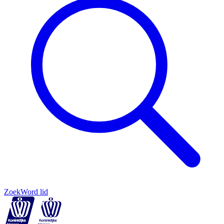
Zoek
Word lid