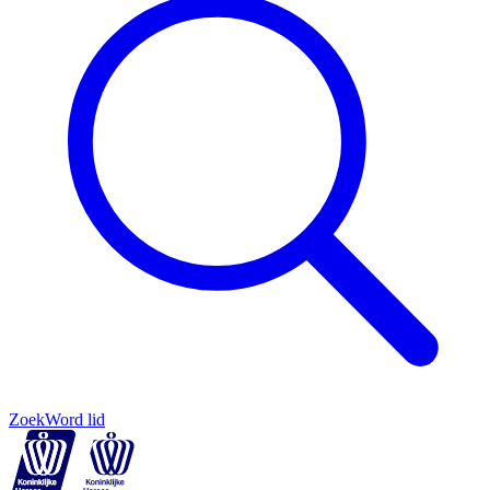
Zoek
Word lid