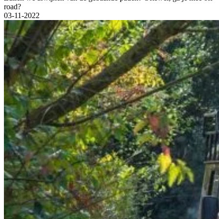
road?
03-11-2022