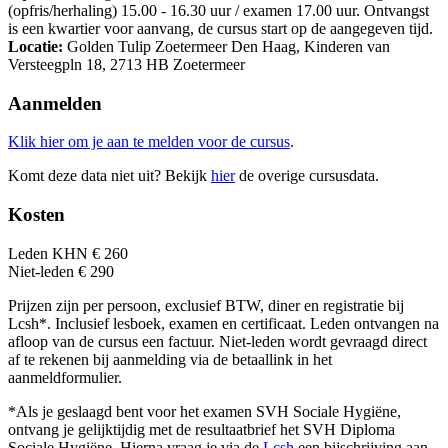
(opfris/herhaling) 15.00 - 16.30 uur / examen 17.00 uur. Ontvangst
is een kwartier voor aanvang, de cursus start op de aangegeven tijd.
Locatie:
Golden Tulip Zoetermeer Den Haag, Kinderen van
Versteegpln 18, 2713 HB Zoetermeer
Aanmelden
Klik hier om je aan te melden voor de cursus
.
Komt deze data niet uit? Bekijk
hier
de overige cursusdata.
Ko
sten
Leden KHN € 260
Niet-leden € 290
Prijzen zijn per persoon, exclusief BTW, diner en registratie bij
Lcsh*. Inclusief lesboek, examen en certificaat. Leden ontvangen na
afloop van de cursus een factuur. Niet-leden wordt gevraagd direct
af te rekenen bij aanmelding via de betaallink in het
aanmeldformulier.
*Als je geslaagd bent voor het examen SVH Sociale Hygiëne,
ontvang je gelijktijdig met de resultaatbrief het SVH Diploma
Sociale Hygiëne. Hierna vraag je via de
Lcsh
een bijschrijving aan