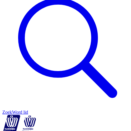
Zoek
Word lid