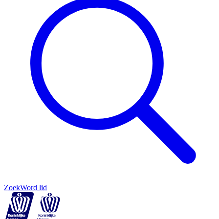
Zoek
Word lid