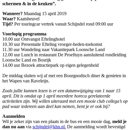
schermen & in de keuken”.
Wanneer?
Maandag 15 april 2019
Waar?
Kaatsheuvel
Tijd?
Per touringcar vertrek vanuit Schijndel rond 09:00 uur
Voorlopig programma
10.00 uur Ontvangst Eftelinghotel
10.30 uur Presentatie Efteling vroeger-heden-toekomst
11.30 uur Wandeling naar Vakantiepark Loonsche Land
12.00 uur Lunch in restaurant De Proeftuyn aansluitend rondleiding
Loonsche Land en Bosrijk
14.00 uur Bezoek attractiepark op eigen gelegenheid
De middag sluiten wij af met een Bourgnodisch diner & genieten in
het Wapen van Raveleijn.
Zoals jullie kunnen lezen is er een datumwijziging van 1 naar 15
april. Dit is omdat op 1 april meerdere horeca gerelateerde
activiteiten zijn. Wij willen uiteraard met een mooie club collega’s op
pad waar iedereen aan deel kan nemen, bent je er ook bij?
Aanmelden
Wil je zeker zijn van een plaats in de bus en een mooie dag,
meld je
dan nu aan
via
schijndel@khn.nl.
De aanmelding wordt bevestigd