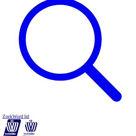
Zoek
Word lid