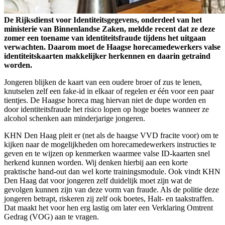
De Rijksdienst voor Identiteitsgegevens, onderdeel van het
ministerie van Binnenlandse Zaken, meldde recent dat ze deze
zomer een toename van identiteitsfraude tijdens het uitgaan
verwachten. Daarom moet de Haagse horecamedewerkers valse
identiteitskaarten makkelijker herkennen en daarin getraind
worden.
Jongeren blijken de kaart van een oudere broer of zus te lenen,
knutselen zelf een fake-id in elkaar of regelen er één voor een paar
tientjes. De Haagse horeca mag hiervan niet de dupe worden en
door identiteitsfraude het risico lopen op hoge boetes wanneer ze
alcohol schenken aan minderjarige jongeren.
KHN Den Haag pleit er (net als de haagse VVD fracite voor) om te
kijken naar de mogelijkheden om horecamedewerkers instructies te
geven en te wijzen op kenmerken waarmee valse ID-kaarten snel
herkend kunnen worden. Wij denken hierbij aan een korte
praktische hand-out dan wel korte trainingsmodule. Ook vindt KHN
Den Haag dat voor jongeren zelf duidelijk moet zijn wat de
gevolgen kunnen zijn van deze vorm van fraude. Als de politie deze
jongeren betrapt, riskeren zij zelf ook boetes, Halt- en taakstraffen.
Dat maakt het voor hen erg lastig om later een Verklaring Omtrent
Gedrag (VOG) aan te vragen.