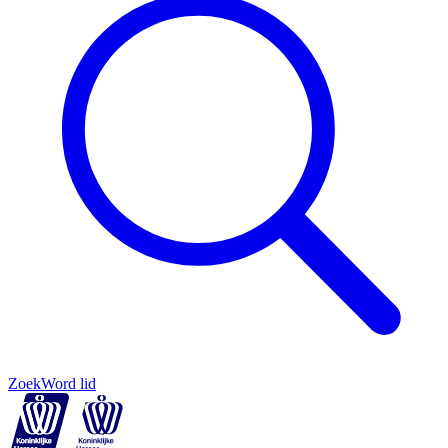
Zoek
Word lid