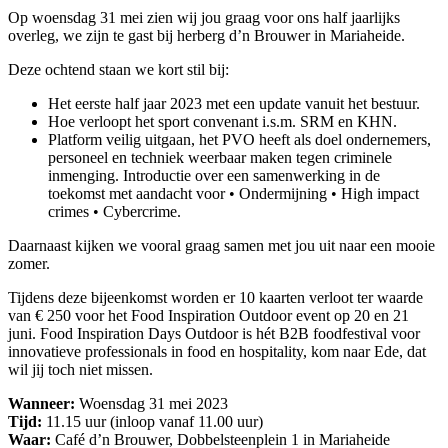
Op woensdag 31 mei zien wij jou graag voor ons half jaarlijks
overleg, we zijn te gast bij herberg d’n Brouwer in Mariaheide.
Deze ochtend staan we kort stil bij:
Het eerste half jaar 2023 met een update vanuit het bestuur.
Hoe verloopt het sport convenant i.s.m. SRM en KHN.
Platform veilig uitgaan, het PVO heeft als doel ondernemers,
personeel en techniek weerbaar maken tegen criminele
inmenging. Introductie over een samenwerking in de
toekomst met aandacht voor • Ondermijning • High impact
crimes • Cybercrime.
Daarnaast kijken we vooral graag samen met jou uit naar een mooie
zomer.
Tijdens deze bijeenkomst worden er 10 kaarten verloot ter waarde
van € 250 voor het Food Inspiration Outdoor event op 20 en 21
juni. Food Inspiration Days Outdoor is hét B2B foodfestival voor
innovatieve professionals in food en hospitality, kom naar Ede, dat
wil jij toch niet missen.
Wanneer:
Woensdag 31 mei 2023
Tijd:
11.15 uur (inloop vanaf 11.00 uur)
Waar:
Café d’n Brouwer, Dobbelsteenplein 1 in Mariaheide