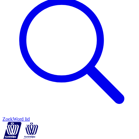
Zoek
Word lid