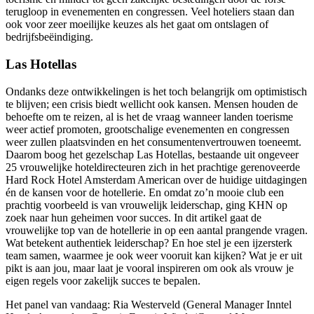
terugloop in evenementen en congressen. Veel hoteliers staan dan
ook voor zeer moeilijke keuzes als het gaat om ontslagen of
bedrijfsbeëindiging.
Las Hotellas
Ondanks deze ontwikkelingen is het toch belangrijk om optimistisch
te blijven; een crisis biedt wellicht ook kansen. Mensen houden de
behoefte om te reizen, al is het de vraag wanneer landen toerisme
weer actief promoten, grootschalige evenementen en congressen
weer zullen plaatsvinden en het consumentenvertrouwen toeneemt.
Daarom boog het gezelschap Las Hotellas, bestaande uit ongeveer
25 vrouwelijke hoteldirecteuren zich in het prachtige gerenoveerde
Hard Rock Hotel Amsterdam American over de huidige uitdagingen
én de kansen voor de hotellerie. En omdat zo’n mooie club een
prachtig voorbeeld is van vrouwelijk leiderschap, ging KHN op
zoek naar hun geheimen voor succes. In dit artikel gaat de
vrouwelijke top van de hotellerie in op een aantal prangende vragen.
Wat betekent authentiek leiderschap? En hoe stel je een ijzersterk
team samen, waarmee je ook weer vooruit kan kijken? Wat je er uit
pikt is aan jou, maar laat je vooral inspireren om ook als vrouw je
eigen regels voor zakelijk succes te bepalen.
Het panel van vandaag: Ria Westerveld (General Manager Inntel