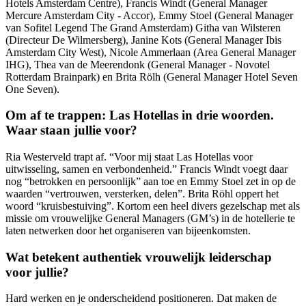
Hotels Amsterdam Centre), Francis Windt (General Manager
Mercure Amsterdam City - Accor), Emmy Stoel (General Manager
van Sofitel Legend The Grand Amsterdam) Githa van Wilsteren
(Directeur De Wilmersberg), Janine Kots (General Manager Ibis
Amsterdam City West), Nicole Ammerlaan (Area General Manager
IHG), Thea van de Meerendonk (General Manager - Novotel
Rotterdam Brainpark) en Brita Rölh (General Manager Hotel Seven
One Seven).
Om af te trappen: Las Hotellas in drie woorden.
Waar staan jullie voor?
Ria Westerveld trapt af. “Voor mij staat Las Hotellas voor
uitwisseling, samen en verbondenheid.” Francis Windt voegt daar
nog “betrokken en persoonlijk” aan toe en Emmy Stoel zet in op de
waarden “vertrouwen, versterken, delen”. Brita Röhl oppert het
woord “kruisbestuiving”. Kortom een heel divers gezelschap met als
missie om vrouwelijke General Managers (GM’s) in de hotellerie te
laten netwerken door het organiseren van bijeenkomsten.
Wat betekent authentiek vrouwelijk leiderschap
voor jullie?
Hard werken en je onderscheidend positioneren. Dat maken de