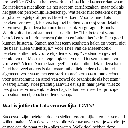
vrouwelijke GM’s uit het netwerk van Las Hotellas meer dan waar.
Ze inspireren niet alleen als het gaat om carrièrezaken, maar ook als
het gaat om persoonlijk leiderschap. Wat zeker niet betekent dat je
altijd alles tegelijk óf perfect hoeft te doen. Voor Janine Kots
betekent vrouwelijk leiderschap het hebben van oog voor detail en
zit vrouwelijk leiderschap ook in een stuk zorgdragen. Francis
Windt vult dit mooi aan met haar definitie: “Het betekent vooral
betrokken zijn bij de mensen (binnen en buiten het bedrijf) en goed
kunnen luisteren. Samen met het team resultaten halen en vooral niet
‘de baas’ alleen willen zijn.” Voor Thea van de Meerendonk
betekent authentiek vrouwelijk leiderschap “verstand en gevoel
combineren.” Maar is er eigenlijk een verschil tussen mannen en
vrouwen? Nicole Ammerlaan geeft aan dat authentiek leiderschap
“niet heel veel anders is dan waar authentiek leiderschap in het
algemeen voor staat; met een sterk moreel kompas ruimte creëren
voor transparantie en groei van zowel de organisatie als het team.”
Waarbij Emmy stoel prachtig aanvult dat zij in haar geval “niet zo
bezig is met vrouwelijk leiderschap. Ik hanteer meer het principe
van situationeel, coachend leiderschap.”
Wat is jullie doel als vrouwelijke GM’s?
Succesvol zijn, betekent doelen stellen, vooruitkijken en het verschil
willen maken. Van deze succesvolle zakenvrouwen wil je – zodra je
er mee aan de praat raakt - alles weten. Welk doel hebben deze