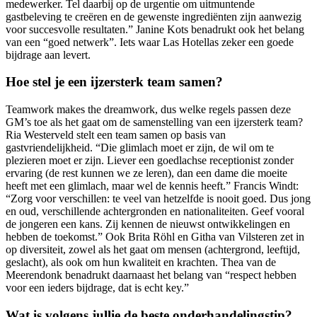
medewerker. Tel daarbij op de urgentie om uitmuntende
gastbeleving te creëren en de gewenste ingrediënten zijn aanwezig
voor succesvolle resultaten.” Janine Kots benadrukt ook het belang
van een “goed netwerk”. Iets waar Las Hotellas zeker een goede
bijdrage aan levert.
Hoe stel je een ijzersterk team samen?
Teamwork makes the dreamwork, dus welke regels passen deze
GM’s toe als het gaat om de samenstelling van een ijzersterk team?
Ria Westerveld stelt een team samen op basis van
gastvriendelijkheid. “Die glimlach moet er zijn, de wil om te
plezieren moet er zijn. Liever een goedlachse receptionist zonder
ervaring (de rest kunnen we ze leren), dan een dame die moeite
heeft met een glimlach, maar wel de kennis heeft.” Francis Windt:
“Zorg voor verschillen: te veel van hetzelfde is nooit goed. Dus jong
en oud, verschillende achtergronden en nationaliteiten. Geef vooral
de jongeren een kans. Zij kennen de nieuwst ontwikkelingen en
hebben de toekomst.” Ook Brita Röhl en Githa van Vilsteren zet in
op diversiteit, zowel als het gaat om mensen (achtergrond, leeftijd,
geslacht), als ook om hun kwaliteit en krachten. Thea van de
Meerendonk benadrukt daarnaast het belang van “respect hebben
voor een ieders bijdrage, dat is echt key.”
Wat is volgens jullie de beste onderhandelingstip?