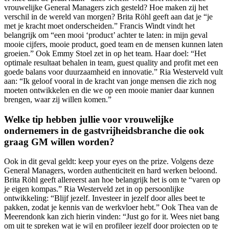
vrouwelijke General Managers zich gesteld? Hoe maken zij het
verschil in de wereld van morgen? Brita Röhl geeft aan dat je “je
met je kracht moet onderscheiden.” Francis Windt vindt het
belangrijk om “een mooi ‘product’ achter te laten: in mijn geval
mooie cijfers, mooie product, goed team en de mensen kunnen laten
groeien.” Ook Emmy Stoel zet in op het team. Haar doel: “Het
optimale resultaat behalen in team, guest quality and profit met een
goede balans voor duurzaamheid en innovatie.” Ria Westerveld vult
aan: “Ik geloof vooral in de kracht van jonge mensen die zich nog
moeten ontwikkelen en die we op een mooie manier daar kunnen
brengen, waar zij willen komen.”
Welke tip hebben jullie voor vrouwelijke
ondernemers in de gastvrijheidsbranche die ook
graag GM willen worden?
Ook in dit geval geldt: keep your eyes on the prize. Volgens deze
General Managers, worden authenticiteit en hard werken beloond.
Brita Röhl geeft allereerst aan hoe belangrijk het is om te “varen op
je eigen kompas.” Ria Westerveld zet in op persoonlijke
ontwikkeling: “Blijf jezelf. Investeer in jezelf door alles beet te
pakken, zodat je kennis van de werkvloer hebt.” Ook Thea van de
Meerendonk kan zich hierin vinden: “Just go for it. Wees niet bang
om uit te spreken wat je wil en profileer jezelf door projecten op te