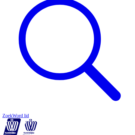
Zoek
Word lid