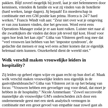
pakken. Blijf zoveel mogelijk bij jezelf, laat je niet belemmeren door
kennissen, vrienden & familie en wat zij vinden van de hotellerie
(hard werken, lange dagen). Jij bepaalt! En moederschap in
combinatie met een GM positie kan prima. Horeca is 24/7 hard
werken.” Francis Windt vult aan: “Zeur niet over wat je omgeving
er van zou kunnen vinden, doe het gewoon. Word eerst eens
Operations Manager zodat je er aan kunt ruiken. Luister niet naar al
die zwartkijkers die vinden dat deze job teveel tijd kost. Houd voor
ogen hoe leuk het kan zijn!” Githa van Vilsteren geeft nog mee dat
“veel vrouwen last hebben van het ‘impostor syndroom’, de
gedachte dat mensen er nog wel eens achter komen dat ze eigenlijk
helemaal niets kunnen. Onzekerheid dient de wereld niet.”
Welk verschil maken vrouwelijke leiders in
hospitality?
Zij leiden op geheel eigen wijze en gaan recht op hun doel af. Maak
welk verschil maken vrouwelijke leiders nou eigenlijk in de
gastvrijheidsbranche? Githa van Vilsteren zet in op het belang van
focus: “Vrouwen hebben een gevoeliger oog voor detail, dat moet je
hebben in de hospitality.” Nicole Ammerlaan: “Zowel succesvolle
mannelijke als vrouwelijke GM's onderscheiden zich door een
ondernemende geest met een sterk analytisch vermogen in
combinatie met een groot gevoel van empathie naar zowel gast als