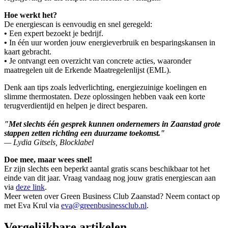
Hoe werkt het?
De energiescan is eenvoudig en snel geregeld:
•
Een expert bezoekt je bedrijf.
•
In één uur worden jouw energieverbruik en besparingskansen in
kaart gebracht.
•
Je ontvangt een overzicht van concrete acties, waaronder
maatregelen uit de Erkende Maatregelenlijst (EML).
Denk aan tips zoals ledverlichting, energiezuinige koelingen en
slimme thermostaten. Deze oplossingen hebben vaak een korte
terugverdientijd en helpen je direct besparen.
"Met slechts één gesprek kunnen ondernemers in Zaanstad grote
stappen zetten richting een duurzame toekomst."
— Lydia Gitsels, Blocklabel
Doe mee, maar wees snel!
Er zijn slechts een beperkt aantal gratis scans beschikbaar tot het
einde van dit jaar. Vraag vandaag nog jouw gratis energiescan aan
via
deze link
.
Meer weten over Green Business Club Zaanstad? Neem contact op
met Eva Krul via
eva@greenbusinessclub.nl
.
Vergelijkbare artikelen