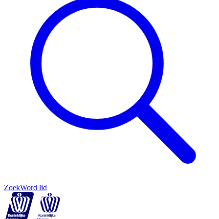
Zoek
Word lid