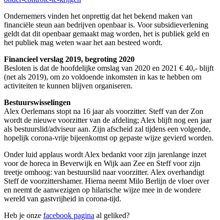
Ondernemers vinden het onprettig dat het bekend maken van
financiële steun aan bedrijven openbaar is. Voor subsidieverlening
geldt dat dit openbaar gemaakt mag worden, het is publiek geld en
het publiek mag weten waar het aan besteed wordt.
Financieel verslag 2019, begroting 2020
Besloten is dat de hoofdelijke omslag van 2020 en 2021 € 40,- blijft
(net als 2019), om zo voldoende inkomsten in kas te hebben om
activiteiten te kunnen blijven organiseren.
Bestuurswisselingen
Alex Oerlemans stopt na 16 jaar als voorzitter. Steff van der Zon
wordt de nieuwe voorzitter van de afdeling; Alex blijft nog een jaar
als bestuurslid/adviseur aan. Zijn afscheid zal tijdens een volgende,
hopelijk corona-vrije bijeenkomst op gepaste wijze gevierd worden.
Onder luid applaus wordt Alex bedankt voor zijn jarenlange inzet
voor de horeca in Beverwijk en Wijk aan Zee en Steff voor zijn
treetje omhoog: van bestuurslid naar voorzitter. Alex overhandigt
Steff de voorzittershamer. Hierna neemt Milo Berlijn de vloer over
en neemt de aanwezigen op hilarische wijze mee in de wondere
wereld van gastvrijheid in corona-tijd.
Heb je onze
facebook pagina
al geliked?