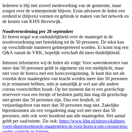
Iedereen is blij met zoveel medewerking van de gemeente, maar
zorgen over de winterperiode blijven. Ersin adviseert de leden een
eenheid te (blijven) vormen en gebruik te maken van het netwerk en
de kennis van KHN Beverwijk.
Noodverordening per 20 september
Er heerst nogal wat onduidelijkheid over de maatregel in de
noodverordening met betrekking tot de 50 personen. De tekst kan
op verschillende manieren geïnterpreteerd worden. Er komt nog een
Q&A vanuit de VRK, hopelijk verschaft dit meer duidelijkheid.
Intussen informeren wij de leden als volgt: Voor
samenkomsten
van
meer dan 50 personen geldt in algemene zin een meldplicht, maar
niet voor de horeca met een horecavergunning. Je kunt dus net als
voordat deze maatregelen van kracht werden meer dan 50 personen
in je restaurant hebben, mits je natuurlijk je wel aan alle andere
corona voorschriften houdt. Op het moment dat er een
gezelschap
reserveert voor een feestje of besloten partij dan mag dit gezelschap
niet groter dan 50 personen zijn. Dus een bruiloft, of
verjaardagsfeest van meer dan 50 personen mag niet. Zakelijke
bijeenkomsten als een vergadering mag wel met meer dan 50
personen, mits ook weer houdend aan alle maatregelen. Het aantal
geldt per zaal/ruimte. Zie ook:
https://www.khn.nl/nieuws/kabinet-
voert-disproportionele-maatregelen-in-voor-horeca-om-coronavirus-
onder-controle-te-krijgen