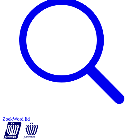
Zoek
Word lid