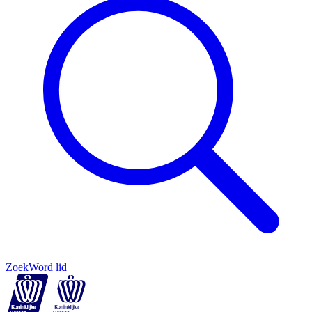
Zoek
Word lid