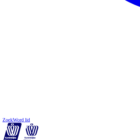
Zoek
Word lid