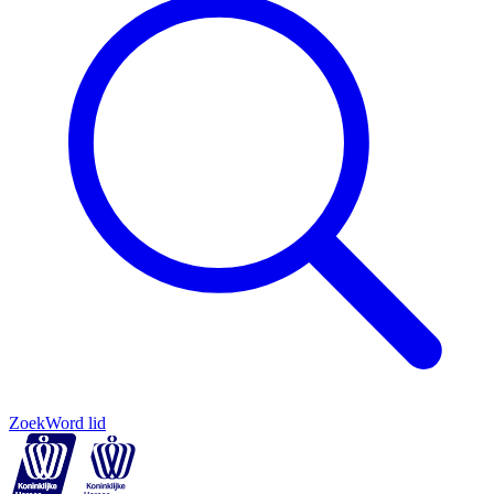
Zoek
Word lid