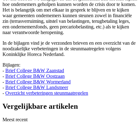
hoe ondernemers geholpen kunnen worden de crisis door te komen.
Het is belangrijk om met elkaar in gesprek te blijven en te kijken
waar gemeenten ondernemers kunnen steunen zowel in financiële
zin (terrasverruiming, uitstel van belastingen, terugbetaling leges,
een ondernemersfonds, geen precariobelasting, etc.) als te kijken
naar verantwoorde heropening.
In de bijlagen vind je de verzonden brieven en een overzicht van de
noodzakelijke verbeteringen in de steunmaatregelen volgens
Koninklijke Horeca Nederland.
Bijlagen:
-
Brief College B&W Zaanstad
-
Brief College B&W Oostzaan
-
Brief College B&W Wormerland
-
Brief College B&W Landsmeer
-
Overzicht verbeteringen steunmaatregelen
Vergelijkbare artikelen
Meest recent