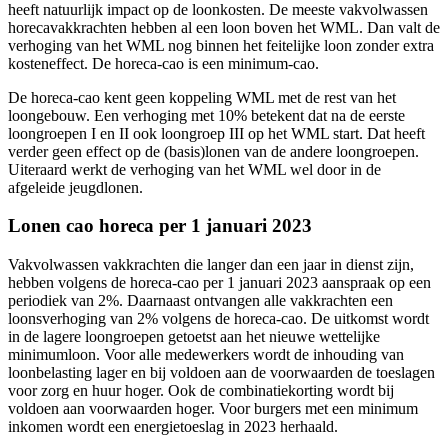
heeft natuurlijk impact op de loonkosten. De meeste vakvolwassen
horecavakkrachten hebben al een loon boven het WML. Dan valt de
verhoging van het WML nog binnen het feitelijke loon zonder extra
kosteneffect. De horeca-cao is een minimum-cao.
De horeca-cao kent geen koppeling WML met de rest van het
loongebouw. Een verhoging met 10% betekent dat na de eerste
loongroepen I en II ook loongroep III op het WML start. Dat heeft
verder geen effect op de (basis)lonen van de andere loongroepen.
Uiteraard werkt de verhoging van het WML wel door in de
afgeleide jeugdlonen.
Lonen cao horeca per 1 januari 2023
Vakvolwassen vakkrachten die langer dan een jaar in dienst zijn,
hebben volgens de horeca-cao per 1 januari 2023 aanspraak op een
periodiek van 2%. Daarnaast ontvangen alle vakkrachten een
loonsverhoging van 2% volgens de horeca-cao. De uitkomst wordt
in de lagere loongroepen getoetst aan het nieuwe wettelijke
minimumloon. Voor alle medewerkers wordt de inhouding van
loonbelasting lager en bij voldoen aan de voorwaarden de toeslagen
voor zorg en huur hoger. Ook de combinatiekorting wordt bij
voldoen aan voorwaarden hoger. Voor burgers met een minimum
inkomen wordt een energietoeslag in 2023 herhaald.