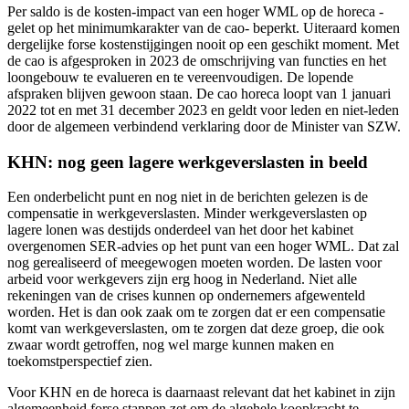
Per saldo is de kosten-impact van een hoger WML op de horeca -
gelet op het minimumkarakter van de cao- beperkt. Uiteraard komen
dergelijke forse kostenstijgingen nooit op een geschikt moment. Met
de cao is afgesproken in 2023 de omschrijving van functies en het
loongebouw te evalueren en te vereenvoudigen. De lopende
afspraken blijven gewoon staan. De cao horeca loopt van 1 januari
2022 tot en met 31 december 2023 en geldt voor leden en niet-leden
door de algemeen verbindend verklaring door de Minister van SZW.
KHN: nog geen lagere werkgeverslasten in beeld
Een onderbelicht punt en nog niet in de berichten gelezen is de
compensatie in werkgeverslasten. Minder werkgeverslasten op
lagere lonen was destijds onderdeel van het door het kabinet
overgenomen SER-advies op het punt van een hoger WML. Dat zal
nog gerealiseerd of meegewogen moeten worden. De lasten voor
arbeid voor werkgevers zijn erg hoog in Nederland. Niet alle
rekeningen van de crises kunnen op ondernemers afgewenteld
worden. Het is dan ook zaak om te zorgen dat er een compensatie
komt van werkgeverslasten, om te zorgen dat deze groep, die ook
zwaar wordt getroffen, nog wel marge kunnen maken en
toekomstperspectief zien.
Voor KHN en de horeca is daarnaast relevant dat het kabinet in zijn
algemeenheid forse stappen zet om de algehele koopkracht te