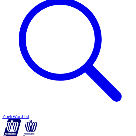
Zoek
Word lid