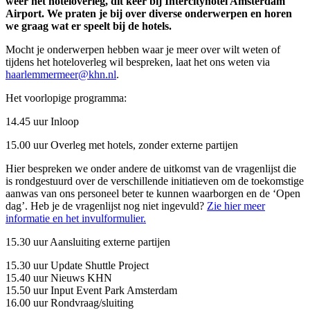
weer het hoteloverleg, dit keer bij Intercityhotel Amsterdam
Airport. We praten je bij over diverse onderwerpen en horen
we graag wat er speelt bij de hotels.
Mocht je onderwerpen hebben waar je meer over wilt weten of
tijdens het hoteloverleg wil bespreken, laat het ons weten via
haarlemmermeer@khn.nl
.
Het voorlopige programma:
14.45 uur Inloop
15.00 uur Overleg met hotels, zonder externe partijen
Hier bespreken we onder andere de uitkomst van de vragenlijst die
is rondgestuurd over de verschillende initiatieven om de toekomstige
aanwas van ons personeel beter te kunnen waarborgen en de ‘Open
dag’. Heb je de vragenlijst nog niet ingevuld?
Zie hier meer
informatie en het invulformulier.
15.30 uur Aansluiting externe partijen
15.30 uur Update Shuttle Project
15.40 uur Nieuws KHN
15.50 uur Input Event Park Amsterdam
16.00 uur Rondvraag/sluiting