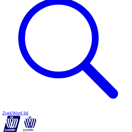
Zoek
Word lid