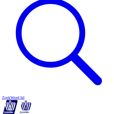
Zoek
Word lid