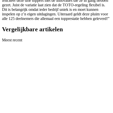
feliciteer deze drie toppers met de innovaties die ze in gang hebben
gezet. Juist de variatie laat zien dat de TOTO-regeling flexibel is.
Dit is belangrijk omdat ieder bedrijf uniek is en moet kunnen
inspelen op z’n eigen uitdagingen. Uiteraard geldt deze pluim voor
alle 125 deelnemers die allemaal een topprestatie hebben geleverd!”
Vergelijkbare artikelen
Meest recent