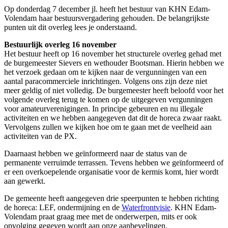
Op donderdag 7 december jl. heeft het bestuur van KHN Edam-
Volendam haar bestuursvergadering gehouden. De belangrijkste
punten uit dit overleg lees je onderstaand.
Bestuurlijk overleg 16 november
Het bestuur heeft op 16 november het structurele overleg gehad met
de burgemeester Sievers en wethouder Bootsman. Hierin hebben we
het verzoek gedaan om te kijken naar de vergunningen van een
aantal paracommerciele inrichtingen. Volgens ons zijn deze niet
meer geldig of niet volledig. De burgemeester heeft beloofd voor het
volgende overleg terug te komen op de uitgegeven vergunningen
voor amateurverenigingen. In principe gebeuren en nu illegale
activiteiten en we hebben aangegeven dat dit de horeca zwaar raakt.
Vervolgens zullen we kijken hoe om te gaan met de veelheid aan
activiteiten van de PX.
Daarnaast hebben we geïnformeerd naar de status van de
permanente verruimde terrassen. Tevens hebben we geïnformeerd of
er een overkoepelende organisatie voor de kermis komt, hier wordt
aan gewerkt.
De gemeente heeft aangegeven drie speerpunten te hebben richting
de horeca: LEF, ondermijning en de
Waterfrontvisie
. KHN Edam-
Volendam praat graag mee met de onderwerpen, mits er ook
opvolging gegeven wordt aan onze aanbevelingen.