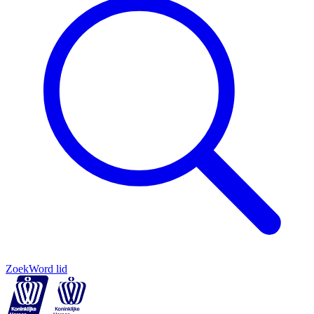
Zoek
Word lid