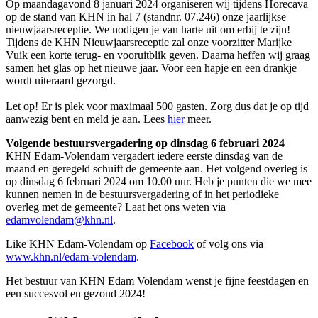
Op maandagavond 8 januari 2024 organiseren wij tijdens Horecava
op de stand van KHN in hal 7 (standnr. 07.246) onze jaarlijkse
nieuwjaarsreceptie. We nodigen je van harte uit om erbij te zijn!
Tijdens de KHN Nieuwjaarsreceptie zal onze voorzitter Marijke
Vuik een korte terug- en vooruitblik geven. Daarna heffen wij graag
samen het glas op het nieuwe jaar. Voor een hapje en een drankje
wordt uiteraard gezorgd.
Let op! Er is plek voor maximaal 500 gasten. Zorg dus dat je op tijd
aanwezig bent en meld je aan. Lees
hier
meer.
Volgende bestuursvergadering op dinsdag 6 februari 2024
KHN Edam-Volendam vergadert iedere eerste dinsdag van de
maand en geregeld schuift de gemeente aan. Het volgend overleg is
op dinsdag 6 februari 2024 om 10.00 uur. Heb je punten die we mee
kunnen nemen in de bestuursvergadering of in het periodieke
overleg met de gemeente? Laat het ons weten via
edamvolendam@khn.nl
.
Like KHN Edam-Volendam op
Facebook
of volg ons via
www.khn.nl/edam-volendam
.
Het bestuur van KHN Edam Volendam wenst je fijne feestdagen en
een succesvol en gezond 2024!