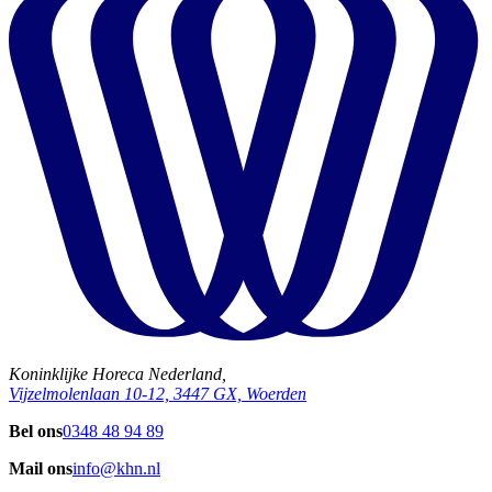
Koninklijke Horeca Nederland,
Vijzelmolenlaan 10-12, 3447 GX, Woerden
Bel ons
0348 48 94 89
Mail ons
info@khn.nl