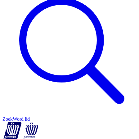
Zoek
Word lid