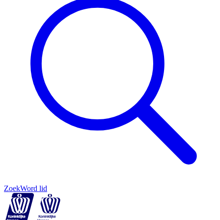
Zoek
Word lid