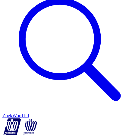
Zoek
Word lid