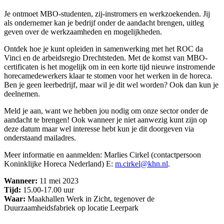
Je ontmoet MBO-studenten, zij-instromers en werkzoekenden. Jij
als ondernemer kan je bedrijf onder de aandacht brengen, uitleg
geven over de werkzaamheden en mogelijkheden.
Ontdek hoe je kunt opleiden in samenwerking met het ROC da
Vinci en de arbeidsregio Drechtsteden. Met de komst van MBO-
certificaten is het mogelijk om in een korte tijd nieuwe instromende
horecamedewerkers klaar te stomen voor het werken in de horeca.
Ben je geen leerbedrijf, maar wil je dit wel worden? Ook dan kun je
deelnemen.
Meld je aan, want we hebben jou nodig om onze sector onder de
aandacht te brengen! Ook wanneer je niet aanwezig kunt zijn op
deze datum maar wel interesse hebt kun je dit doorgeven via
onderstaand mailadres.
Meer informatie en aanmelden: Marlies Cirkel (contactpersoon
Koninklijke Horeca Nederland) E:
m.cirkel@khn.nl
.
Wanneer:
11 mei 2023
Tijd:
15.00-17.00 uur
Waar:
Maakhallen Werk in Zicht, tegenover de
Duurzaamheidsfabriek op locatie Leerpark