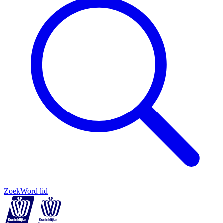
Zoek
Word lid