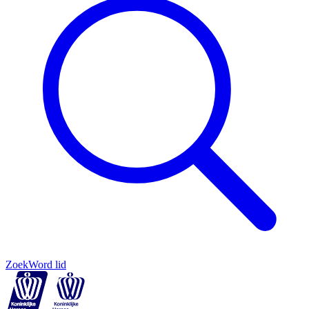
Zoek
Word lid