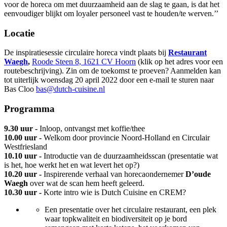
voor de horeca om met duurzaamheid aan de slag te gaan, is dat het
eenvoudiger blijkt om loyaler personeel vast te houden/te werven.’’
Locatie
De inspiratiesessie circulaire horeca vindt plaats bij
Restaurant
Waegh
,
Roode Steen 8, 1621 CV Hoorn
(klik op het adres voor een
routebeschrijving). Zin om de toekomst te proeven? Aanmelden kan
tot uiterlijk woensdag 20 april 2022 door een e-mail te sturen naar
Bas Cloo
bas@dutch-cuisine.nl
Programma
9.30 uur -
Inloop, ontvangst met koffie/thee
10.00 uur -
Welkom door provincie Noord-Holland en Circulair
Westfriesland
10.10 uur -
Introductie van de duurzaamheidsscan (presentatie wat
is het, hoe werkt het en wat levert het op?)
10.20 uur -
Inspirerende verhaal van horecaondernemer
D’oude
Waegh
over wat de scan hem heeft geleerd.
10.30 uur -
Korte intro wie is Dutch Cuisine en CREM?
Een presentatie over het circulaire restaurant, een plek
waar topkwaliteit en biodiversiteit op je bord