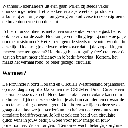
Wanneer Nederlanders uit eten gaan willen zij steeds vaker
duurzaam genieten. Het is lekkerder als je weet dat producten
afkomstig zijn uit je eigen omgeving en biodiverse (seizoens)groente
de boventoon voert op de kaart.
Echter duurzaamheid is niet alleen smakelijker voor de gast, het is
ook beter voor de zaak. Hoe kun je verspilling tegengaan? Hoe ga je
om met reststromen? Het zijn vragen die steeds relevanter worden in
deze tijd. Hoe krijg je de leverancier zover dat hij de verpakkingen
meteen mee terugneemt? Het draagt bij aan ‘guilty free’ eten voor de
gast en brengt meer efficiency in je bedrijfsvoering. Kortom, het
maakt het verhaal rond, of beter gezegd: circulair.
Wanneer?
De Provincie Noord-Holland en Circulair Westfriesland organiseren
op maandag 25 april 2022 samen met CREM en Dutch Cuisine een
inspiratiesessie over echt Nederlands koken en circulaire kansen in
de horeca. Tijdens deze sessie leer je als horecaondernemer waar de
directe besparingskansen liggen. Ook horen we tijdens deze sessie
graag of en hoe we jou verder kunnen helpen naar een duurzame
circulaire bedrijfsvoering. Je krijgt ook een beeld van circulaire
quick-wins in jouw bedrijf. Goed voor jouw imago en jouw
portemonnee. Victor Langen: ‘’Een onverwacht belangrijk argument