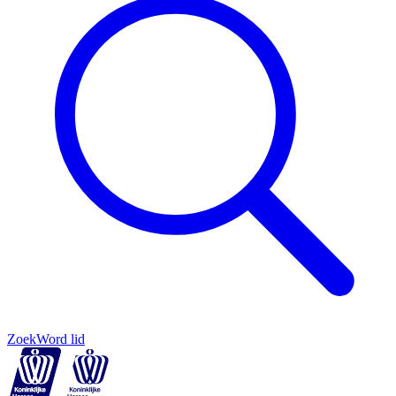
Zoek
Word lid