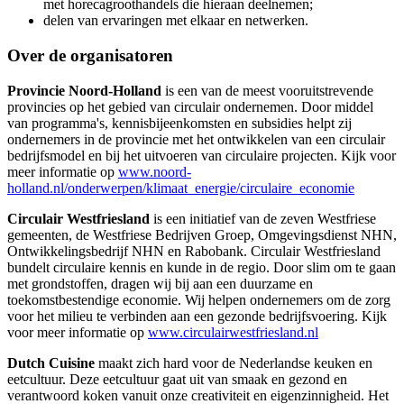
met horecagroothandels die hieraan deelnemen;
delen van ervaringen met elkaar en netwerken.
Over de organisatoren
Provincie Noord-Holland
is een van de meest vooruitstrevende
provincies op het gebied van circulair ondernemen. Door middel
van programma's, kennisbijeenkomsten en subsidies helpt zij
ondernemers in de provincie met het ontwikkelen van een circulair
bedrijfsmodel en bij het uitvoeren van circulaire projecten. Kijk voor
meer informatie op
www.noord-
holland.nl/onderwerpen/klimaat_energie/circulaire_economie
Circulair Westfriesland
is een initiatief van de zeven Westfriese
gemeenten, de Westfriese Bedrijven Groep, Omgevingsdienst NHN,
Ontwikkelingsbedrijf NHN en Rabobank. Circulair Westfriesland
bundelt circulaire kennis en kunde in de regio. Door slim om te gaan
met grondstoffen, dragen wij bij aan een duurzame en
toekomstbestendige economie. Wij helpen ondernemers om de zorg
voor het milieu te verbinden aan een gezonde bedrijfsvoering. Kijk
voor meer informatie op
www.circulairwestfriesland.nl
Dutch Cuisine
maakt zich hard voor de Nederlandse keuken en
eetcultuur. Deze eetcultuur gaat uit van smaak en gezond en
verantwoord koken vanuit onze creativiteit en eigenzinnigheid. Het