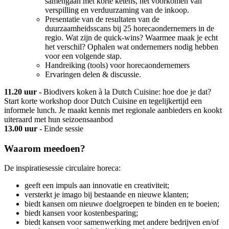
samengaan met korte ketens, het voorkomen van
verspilling en verduurzaming van de inkoop.
Presentatie van de resultaten van de
duurzaamheidsscans bij 25 horecaondernemers in de
regio. Wat zijn de quick-wins? Waarmee maak je echt
het verschil? Ophalen wat ondernemers nodig hebben
voor een volgende stap.
Handreiking (tools) voor horecaondernemers
Ervaringen delen & discussie.
11.20 uur -
Biodivers koken à la Dutch Cuisine: hoe doe je dat?
Start korte workshop door Dutch Cuisine en tegelijkertijd een
informele lunch. Je maakt kennis met regionale aanbieders en kookt
uiteraard met hun seizoensaanbod
13.00 uur -
Einde sessie
Waarom meedoen?
De inspiratiesessie circulaire horeca:
geeft een impuls aan innovatie en creativiteit;
versterkt je imago bij bestaande en nieuwe klanten;
biedt kansen om nieuwe doelgroepen te binden en te boeien;
biedt kansen voor kostenbesparing;
biedt kansen voor samenwerking met andere bedrijven en/of