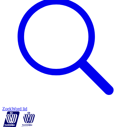
Zoek
Word lid