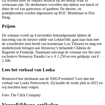
Zij worden door de vakjury bezocht bij het bedrijf waar ze
werkzaam zijn. De deelnemers vervullen dan tijdens een lunch of
diner de rol van gastvrouw of gastheer. De theorie- en
praktijkronden worden afgenomen op ROC Mondriaan in Den
Haag.
Prijzen
De winnaar wordt op 4 november bekendgemaakt tijdens de
lancering van de nieuwe editie van Lekker500, gaat naar huis met
de wisseltrofee (een beeld van kunstenaar Lou Thissen) en mag een
studiebezoek brengen aan Hennessy’s befaamde Château de
Bagnolet in Frankrijk. Daarnaast ontvangt de winnaar een fles zeer
exclusieve Hennessy Paradis t.w.v. € 1.250 en een geldprijs van €
2.500.
Lees het verhaal van Loeka
Benieuwd hoe deelname aan de NHGP eruitziet? Lees dan het
verhaal van Loeka Pietrowitsch. Zij haalde de zesde plek in 2023 en
wij mochten haar volgen.
Foto: The Click Company