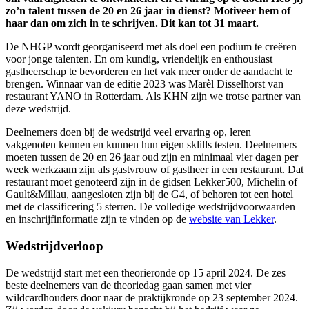
zo’n talent tussen de 20 en 26 jaar in dienst? Motiveer hem of
haar dan om zich in te schrijven. Dit kan tot 31 maart.
De NHGP wordt georganiseerd met als doel een podium te creëren
voor jonge talenten. En om kundig, vriendelijk en enthousiast
gastheerschap te bevorderen en het vak meer onder de aandacht te
brengen. Winnaar van de editie 2023 was Marèl Disselhorst van
restaurant YANO in Rotterdam. Als KHN zijn we trotse partner van
deze wedstrijd.
Deelnemers doen bij de wedstrijd veel ervaring op, leren
vakgenoten kennen en kunnen hun eigen sklills testen. Deelnemers
moeten tussen de 20 en 26 jaar oud zijn en minimaal vier dagen per
week werkzaam zijn als gastvrouw of gastheer in een restaurant. Dat
restaurant moet genoteerd zijn in de gidsen Lekker500, Michelin of
Gault&Millau, aangesloten zijn bij de G4, of behoren tot een hotel
met de classificering 5 sterren. De volledige wedstrijdvoorwaarden
en inschrijfinformatie zijn te vinden op de
website van Lekker
.
Wedstrijdverloop
De wedstrijd start met een theorieronde op 15 april 2024. De zes
beste deelnemers van de theoriedag gaan samen met vier
wildcardhouders door naar de praktijkronde op 23 september 2024.