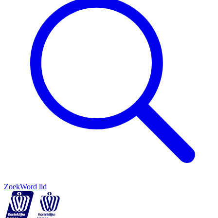
Zoek
Word lid