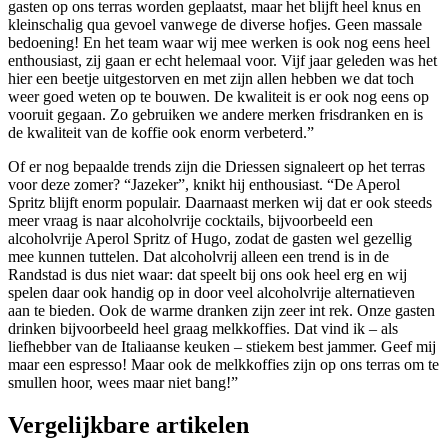
gasten op ons terras worden geplaatst, maar het blijft heel knus en
kleinschalig qua gevoel vanwege de diverse hofjes. Geen massale
bedoening! En het team waar wij mee werken is ook nog eens heel
enthousiast, zij gaan er echt helemaal voor. Vijf jaar geleden was het
hier een beetje uitgestorven en met zijn allen hebben we dat toch
weer goed weten op te bouwen. De kwaliteit is er ook nog eens op
vooruit gegaan. Zo gebruiken we andere merken frisdranken en is
de kwaliteit van de koffie ook enorm verbeterd.”
Of er nog bepaalde trends zijn die Driessen signaleert op het terras
voor deze zomer? “Jazeker”, knikt hij enthousiast. “De Aperol
Spritz blijft enorm populair. Daarnaast merken wij dat er ook steeds
meer vraag is naar alcoholvrije cocktails, bijvoorbeeld een
alcoholvrije Aperol Spritz of Hugo, zodat de gasten wel gezellig
mee kunnen tuttelen. Dat alcoholvrij alleen een trend is in de
Randstad is dus niet waar: dat speelt bij ons ook heel erg en wij
spelen daar ook handig op in door veel alcoholvrije alternatieven
aan te bieden. Ook de warme dranken zijn zeer int rek. Onze gasten
drinken bijvoorbeeld heel graag melkkoffies. Dat vind ik – als
liefhebber van de Italiaanse keuken – stiekem best jammer. Geef mij
maar een espresso! Maar ook de melkkoffies zijn op ons terras om te
smullen hoor, wees maar niet bang!”
Vergelijkbare artikelen