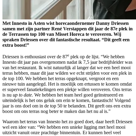
Met Innesto in Asten wist horecaondernemer Danny Driessen
samen met zijn partner René Verstappen dit jaar de 87e plek in
de Terrassen top 100 van Misset Horeca te veroveren. Wij
spraken Driessen over dit fantastische resultaat. “Dit geeft een
extra boost!”
e
Driessen is enthousiast over de 87
plek op de lijst. “We hebben
Innesto dit jaar pas overgenomen nadat ik 7,5 jaar bedrijfsleider was
van het restaurant. Ik wist natuurlijk al langer dat we een heel mooi
terras hebben, maar dit jaar wilden we echt strijden voor een plek in
de top 100. We hebben het terras opgeknapt, vergroot en een
nieuwe tuin aangelegd. Het is moeilijk om ertussen te komen omdat
er superveel fanatiekelingen een plekje willen veroveren. Ons terras
is nu
up to date.
We hebben het team heel goed geïnstrueerd en
uiteindelijk is het ons geluk om erin te komen, fantastisch! Volgend
jaar is ons doel om in de top 50 te belanden. Dit geeft ons een extra
boost om ons terras nog beter te maken dan het nu al is.”
Waarom het terras van Innesto het zo goed doet, daar heeft Driessen
wel een idee van: “We hebben een unieke ligging met heel mooi
uitzicht vanuit onze prachtige binnentuin. Er kunnen heel veel