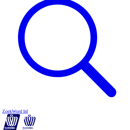
Zoek
Word lid