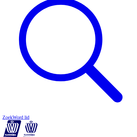
Zoek
Word lid