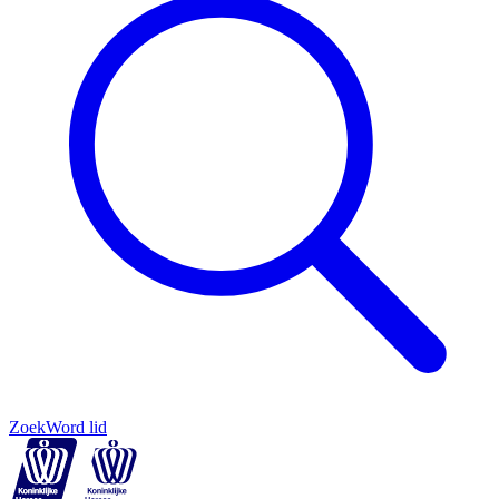
Zoek
Word lid