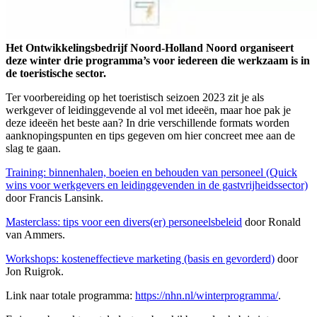
Het Ontwikkelingsbedrijf Noord-Holland Noord organiseert
deze winter drie programma’s voor iedereen die werkzaam is in
de toeristische sector.
Ter voorbereiding op het toeristisch seizoen 2023 zit je als
werkgever of leidinggevende al vol met ideeën, maar hoe pak je
deze ideeën het beste aan? In drie verschillende formats worden
aanknopingspunten en tips gegeven om hier concreet mee aan de
slag te gaan.
Training: binnenhalen, boeien en behouden van personeel (Quick
wins voor werkgevers en leidinggevenden in de gastvrijheidssector)
door Francis Lansink.
Masterclass: tips voor een divers(er) personeelsbeleid
door Ronald
van Ammers.
Workshops: kosteneffectieve marketing (basis en gevorderd)
door
Jon Ruigrok.
Link naar totale programma:
https://nhn.nl/winterprogramma/
.