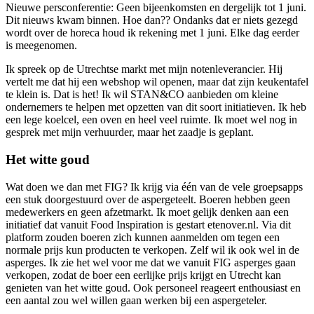
Nieuwe persconferentie: Geen bijeenkomsten en dergelijk tot 1 juni.
Dit nieuws kwam binnen. Hoe dan?? Ondanks dat er niets gezegd
wordt over de horeca houd ik rekening met 1 juni. Elke dag eerder
is meegenomen.
Ik spreek op de Utrechtse markt met mijn notenleverancier. Hij
vertelt me dat hij een webshop wil openen, maar dat zijn keukentafel
te klein is. Dat is het! Ik wil STAN&CO aanbieden om kleine
ondernemers te helpen met opzetten van dit soort initiatieven. Ik heb
een lege koelcel, een oven en heel veel ruimte. Ik moet wel nog in
gesprek met mijn verhuurder, maar het zaadje is geplant.
Het witte goud
Wat doen we dan met FIG? Ik krijg via één van de vele groepsapps
een stuk doorgestuurd over de aspergeteelt. Boeren hebben geen
medewerkers en geen afzetmarkt. Ik moet gelijk denken aan een
initiatief dat vanuit Food Inspiration is gestart etenover.nl. Via dit
platform zouden boeren zich kunnen aanmelden om tegen een
normale prijs kun producten te verkopen. Zelf wil ik ook wel in de
asperges. Ik zie het wel voor me dat we vanuit FIG asperges gaan
verkopen, zodat de boer een eerlijke prijs krijgt en Utrecht kan
genieten van het witte goud. Ook personeel reageert enthousiast en
een aantal zou wel willen gaan werken bij een aspergeteler.