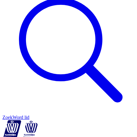
Zoek
Word lid