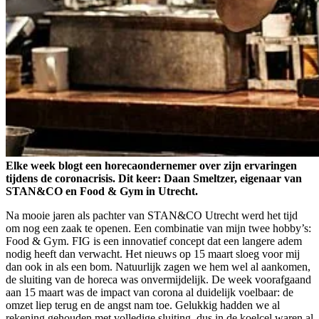
Elke week blogt een horecaondernemer over zijn ervaringen
tijdens de coronacrisis. Dit keer: Daan Smeltzer, eigenaar van
STAN&CO en Food & Gym in Utrecht.
Na mooie jaren als pachter van STAN&CO Utrecht werd het tijd
om nog een zaak te openen. Een combinatie van mijn twee hobby’s:
Food & Gym. FIG is een innovatief concept dat een langere adem
nodig heeft dan verwacht. Het nieuws op 15 maart sloeg voor mij
dan ook in als een bom. Natuurlijk zagen we hem wel al aankomen,
de sluiting van de horeca was onvermijdelijk. De week voorafgaand
aan 15 maart was de impact van corona al duidelijk voelbaar: de
omzet liep terug en de angst nam toe. Gelukkig hadden we al
rekening gehouden met volledige sluiting, dus in de koelcel waren al