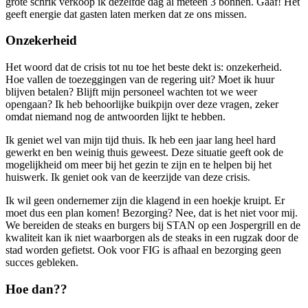
grote schrik verkoop ik dezelfde dag al meteen 3 bonnen. Gaaf! Het
geeft energie dat gasten laten merken dat ze ons missen.
Onzekerheid
Het woord dat de crisis tot nu toe het beste dekt is: onzekerheid.
Hoe vallen de toezeggingen van de regering uit? Moet ik huur
blijven betalen? Blijft mijn personeel wachten tot we weer
opengaan? Ik heb behoorlijke buikpijn over deze vragen, zeker
omdat niemand nog de antwoorden lijkt te hebben.
Ik geniet wel van mijn tijd thuis. Ik heb een jaar lang heel hard
gewerkt en ben weinig thuis geweest. Deze situatie geeft ook de
mogelijkheid om meer bij het gezin te zijn en te helpen bij het
huiswerk. Ik geniet ook van de keerzijde van deze crisis.
Ik wil geen ondernemer zijn die klagend in een hoekje kruipt. Er
moet dus een plan komen! Bezorging? Nee, dat is het niet voor mij.
We bereiden de steaks en burgers bij STAN op een Jospergrill en de
kwaliteit kan ik niet waarborgen als de steaks in een rugzak door de
stad worden gefietst. Ook voor FIG is afhaal en bezorging geen
succes gebleken.
Hoe dan??