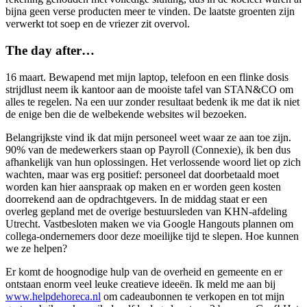
bijna geen verse producten meer te vinden. De laatste groenten zijn
verwerkt tot soep en de vriezer zit overvol.
The day after…
16 maart. Bewapend met mijn laptop, telefoon en een flinke dosis
strijdlust neem ik kantoor aan de mooiste tafel van STAN&CO om
alles te regelen. Na een uur zonder resultaat bedenk ik me dat ik niet
de enige ben die de welbekende websites wil bezoeken.
Belangrijkste vind ik dat mijn personeel weet waar ze aan toe zijn.
90% van de medewerkers staan op Payroll (Connexie), ik ben dus
afhankelijk van hun oplossingen. Het verlossende woord liet op zich
wachten, maar was erg positief: personeel dat doorbetaald moet
worden kan hier aanspraak op maken en er worden geen kosten
doorrekend aan de opdrachtgevers. In de middag staat er een
overleg gepland met de overige bestuursleden van KHN-afdeling
Utrecht. Vastbesloten maken we via Google Hangouts plannen om
collega-ondernemers door deze moeilijke tijd te slepen. Hoe kunnen
we ze helpen?
Er komt de hoognodige hulp van de overheid en gemeente en er
ontstaan enorm veel leuke creatieve ideeën. Ik meld me aan bij
www.helpdehoreca.nl
om cadeaubonnen te verkopen en tot mijn