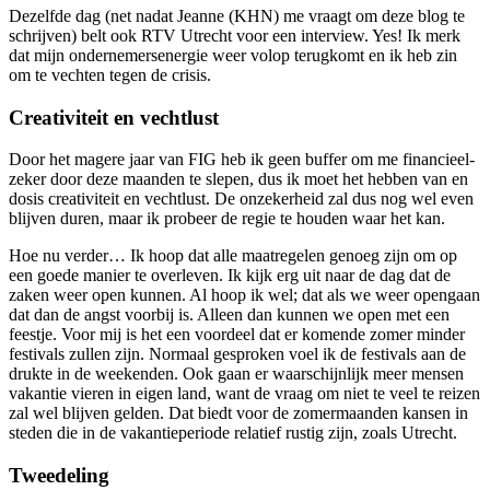
Dezelfde dag (net nadat Jeanne (KHN) me vraagt om deze blog te
schrijven) belt ook RTV Utrecht voor een interview. Yes! Ik merk
dat mijn ondernemersenergie weer volop terugkomt en ik heb zin
om te vechten tegen de crisis.
Creativiteit en vechtlust
Door het magere jaar van FIG heb ik geen buffer om me financieel-
zeker door deze maanden te slepen, dus ik moet het hebben van en
dosis creativiteit en vechtlust. De onzekerheid zal dus nog wel even
blijven duren, maar ik probeer de regie te houden waar het kan.
Hoe nu verder… Ik hoop dat alle maatregelen genoeg zijn om op
een goede manier te overleven. Ik kijk erg uit naar de dag dat de
zaken weer open kunnen. Al hoop ik wel; dat als we weer opengaan
dat dan de angst voorbij is. Alleen dan kunnen we open met een
feestje. Voor mij is het een voordeel dat er komende zomer minder
festivals zullen zijn. Normaal gesproken voel ik de festivals aan de
drukte in de weekenden. Ook gaan er waarschijnlijk meer mensen
vakantie vieren in eigen land, want de vraag om niet te veel te reizen
zal wel blijven gelden. Dat biedt voor de zomermaanden kansen in
steden die in de vakantieperiode relatief rustig zijn, zoals Utrecht.
Tweedeling