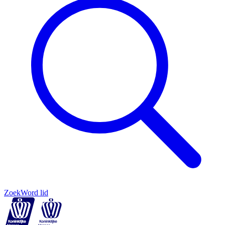
Zoek
Word lid