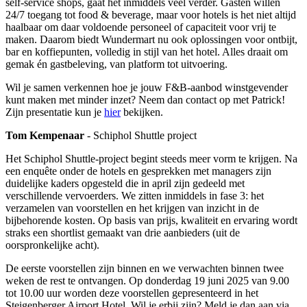
self-service shops, gaat het inmiddels veel verder. Gasten willen
24/7 toegang tot food & beverage, maar voor hotels is het niet altijd
haalbaar om daar voldoende personeel of capaciteit voor vrij te
maken. Daarom biedt Wundermart nu ook oplossingen voor ontbijt,
bar en koffiepunten, volledig in stijl van het hotel. Alles draait om
gemak én gastbeleving, van platform tot uitvoering.
Wil je samen verkennen hoe je jouw F&B-aanbod winstgevender
kunt maken met minder inzet? Neem dan contact op met Patrick!
Zijn presentatie kun je
hier
bekijken.
Tom Kempenaar
- Schiphol Shuttle project
Het Schiphol Shuttle-project begint steeds meer vorm te krijgen. Na
een enquête onder de hotels en gesprekken met managers zijn
duidelijke kaders opgesteld die in april zijn gedeeld met
verschillende vervoerders. We zitten inmiddels in fase 3: het
verzamelen van voorstellen en het krijgen van inzicht in de
bijbehorende kosten. Op basis van prijs, kwaliteit en ervaring wordt
straks een shortlist gemaakt van drie aanbieders (uit de
oorspronkelijke acht).
De eerste voorstellen zijn binnen en we verwachten binnen twee
weken de rest te ontvangen. Op donderdag 19 juni 2025 van 9.00
tot 10.00 uur worden deze voorstellen gepresenteerd in het
Steigenberger Airport Hotel. Wil je erbij zijn? Meld je dan aan via