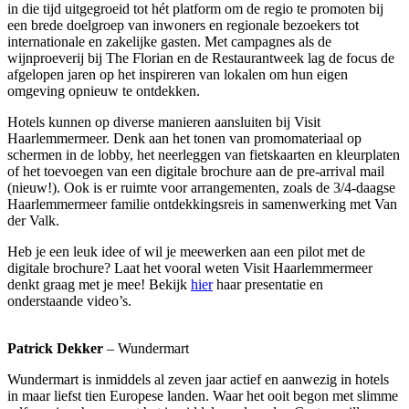
in die tijd uitgegroeid tot hét platform om de regio te promoten bij
een brede doelgroep van inwoners en regionale bezoekers tot
internationale en zakelijke gasten. Met campagnes als de
wijnproeverij bij The Florian en de Restaurantweek lag de focus de
afgelopen jaren op het inspireren van lokalen om hun eigen
omgeving opnieuw te ontdekken.
Hotels kunnen op diverse manieren aansluiten bij Visit
Haarlemmermeer. Denk aan het tonen van promomateriaal op
schermen in de lobby, het neerleggen van fietskaarten en kleurplaten
of het toevoegen van een digitale brochure aan de pre-arrival mail
(nieuw!). Ook is er ruimte voor arrangementen, zoals de 3/4-daagse
Haarlemmermeer familie ontdekkingsreis in samenwerking met Van
der Valk.
Heb je een leuk idee of wil je meewerken aan een pilot met de
digitale brochure? Laat het vooral weten Visit Haarlemmermeer
denkt graag met je mee! Bekijk
hier
haar presentatie en
onderstaande video’s.
Patrick Dekker
– Wundermart
Wundermart is inmiddels al zeven jaar actief en aanwezig in hotels
in maar liefst tien Europese landen. Waar het ooit begon met slimme