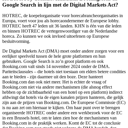
Google Search in lijn met de Digital Markets Act?
HOTREC, de koepelorganisatie voor horecabrancheorganisaties in
Europa, voert voor jou als horecaondernemer de Europese lobby.
HOTREC heeft 47 leden uit 36 landen. KHN is één van die leden
en binnen HOTREC de vertegenwoordiger van de Nederlandse
horeca. Zo kunnen we ook invloed uitoefenen op Europese
besluitvorming.
De Digital Markets Act (DMA) moet onder andere zorgen voor een
eerlijker speelveld tussen de hele grote platformen en hun
gebruikers. Google Search is zo’n groot platform en ook
Booking.com valt sinds 14 november 2024 onder de DMA.
Pariteitsclausules – die hotels niet toestaan om elders betere condities
aan te bieden - zijn daarmee uit den boze. Deze hanteert
Booking.com dan ook niet meer. Het is echter de vraag of
Booking.com niet via andere mechanismen (die alsnog effect
hebben op de zichtbaarheid van een hotel op een platform) indirect
afdwingt dat hotels via de eigen kanalen prijzen hanteren, die gelijk
zijn aan de prijzen van Booking.com. De Europese Commissie (EC)
is nu aan zet om hiernaar te kijken. Om haar punt over te brengen
organiseerde HOTREC onder andere een werkbezoek voor de EC
in een Brussels hotel, om te laten zien hoe de mechanismen van
Booking.com in de praktijk werken. Komt de EC tot de conclusie