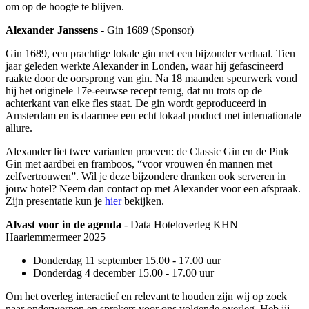
om op de hoogte te blijven.
Alexander Janssens
- Gin 1689 (Sponsor)
Gin 1689, een prachtige lokale gin met een bijzonder verhaal. Tien
jaar geleden werkte Alexander in Londen, waar hij gefascineerd
raakte door de oorsprong van gin. Na 18 maanden speurwerk vond
hij het originele 17e-eeuwse recept terug, dat nu trots op de
achterkant van elke fles staat. De gin wordt geproduceerd in
Amsterdam en is daarmee een echt lokaal product met internationale
allure.
Alexander liet twee varianten proeven: de Classic Gin en de Pink
Gin met aardbei en framboos, “voor vrouwen én mannen met
zelfvertrouwen”. Wil je deze bijzondere dranken ook serveren in
jouw hotel? Neem dan contact op met Alexander voor een afspraak.
Zijn presentatie kun je
hier
bekijken.
Alvast voor in de agenda
- Data Hoteloverleg KHN
Haarlemmermeer 2025
Donderdag 11 september 15.00 - 17.00 uur
Donderdag 4 december 15.00 - 17.00 uur
Om het overleg interactief en relevant te houden zijn wij op zoek
naar onderwerpen en sprekers voor ons volgende overleg. Heb jij