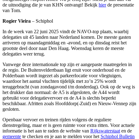
de uitnodiging die je van KHN ontvangt! Bekijk
hier
de presentatie
van Tom.
Rogier Vieira
– Schiphol
In de week van 22 juni 2025 vindt de NAVO-top plaats, waarbij
delegaties uit 45 landen naar Nederland komen. De meeste gasten
arriveren op maandagmiddag en -avond, en op dinsdag reist het
grootste deel door naar Den Haag. Woensdag keren de meeste
delegaties weer terug.
Vanwege deze internationale top zijn er aangepaste maatregelen in
de regio. De Buitenveldertbaan ligt eruit voor onderhoud en de
Polderbaan wordt ingezet als parkeerlocatie voor vliegtuigen,
waardoor het aantal vluchten tijdelijk met zo’n 25% wordt
teruggebracht (van zondagavond t/m donderdag). Ook op de weg is
het drukker dan normaal: de A5 is afgesloten, de A44 wordt
gebruikt voor delegatievervoer en de A4 is slechts beperkt
beschikbaar. Afritten zoals Hoofddorp(-Zuid) en Nieuw-Vennep zijn
gesloten.
Openbaar vervoer en treinen rijden volgens de reguliere
dienstregeling, maar er is geen ruimte voor extra ritten. Voor actuele
informatie is het aan te raden de website van
Rijkswaterstaat
en de
gemeente
te checken en je aan te melden voor het
Schiphol Bulletin