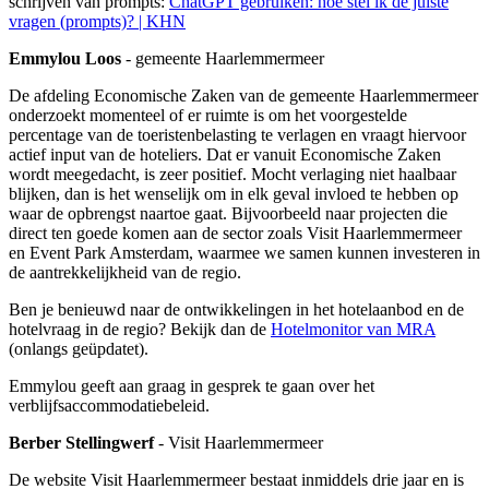
schrijven van prompts:
ChatGPT gebruiken: hoe stel ik de juiste
vragen (prompts)? | KHN
Emmylou Loos
- gemeente Haarlemmermeer
De afdeling Economische Zaken van de gemeente Haarlemmermeer
onderzoekt momenteel of er ruimte is om het voorgestelde
percentage van de toeristenbelasting te verlagen en vraagt hiervoor
actief input van de hoteliers. Dat er vanuit Economische Zaken
wordt meegedacht, is zeer positief. Mocht verlaging niet haalbaar
blijken, dan is het wenselijk om in elk geval invloed te hebben op
waar de opbrengst naartoe gaat. Bijvoorbeeld naar projecten die
direct ten goede komen aan de sector zoals Visit Haarlemmermeer
en Event Park Amsterdam, waarmee we samen kunnen investeren in
de aantrekkelijkheid van de regio.
Ben je benieuwd naar de ontwikkelingen in het hotelaanbod en de
hotelvraag in de regio? Bekijk dan de
Hotelmonitor van MRA
(onlangs geüpdatet).
Emmylou geeft aan graag in gesprek te gaan over het
verblijfsaccommodatiebeleid.
Berber Stellingwerf
- Visit Haarlemmermeer
De website Visit Haarlemmermeer bestaat inmiddels drie jaar en is