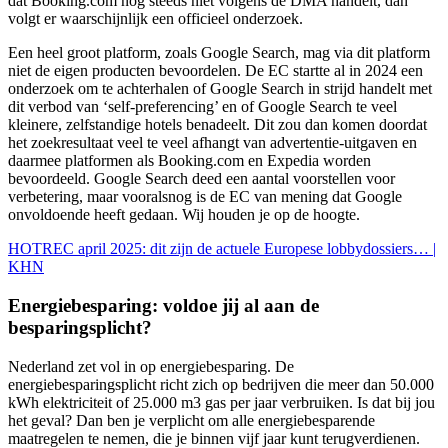
dat Booking.com nog steeds niet volgens de DMA handelt, dan
volgt er waarschijnlijk een officieel onderzoek.
Een heel groot platform, zoals Google Search, mag via dit platform
niet de eigen producten bevoordelen. De EC startte al in 2024 een
onderzoek om te achterhalen of Google Search in strijd handelt met
dit verbod van ‘self-preferencing’ en of Google Search te veel
kleinere, zelfstandige hotels benadeelt. Dit zou dan komen doordat
het zoekresultaat veel te veel afhangt van advertentie-uitgaven en
daarmee platformen als Booking.com en Expedia worden
bevoordeeld. Google Search deed een aantal voorstellen voor
verbetering, maar vooralsnog is de EC van mening dat Google
onvoldoende heeft gedaan. Wij houden je op de hoogte.
HOTREC april 2025: dit zijn de actuele Europese lobbydossiers… |
KHN
Energiebesparing: voldoe jij al aan de
besparingsplicht?
Nederland zet vol in op energiebesparing. De
energiebesparingsplicht richt zich op bedrijven die meer dan 50.000
kWh elektriciteit of 25.000 m3 gas per jaar verbruiken. Is dat bij jou
het geval? Dan ben je verplicht om alle energiebesparende
maatregelen te nemen, die je binnen vijf jaar kunt terugverdienen.