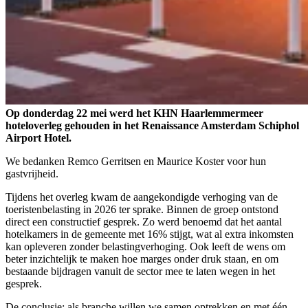
Op donderdag 22 mei werd het KHN Haarlemmermeer
hoteloverleg gehouden in het Renaissance Amsterdam Schiphol
Airport Hotel.
We bedanken Remco Gerritsen en Maurice Koster voor hun
gastvrijheid.
Tijdens het overleg kwam de aangekondigde verhoging van de
toeristenbelasting in 2026 ter sprake. Binnen de groep ontstond
direct een constructief gesprek. Zo werd benoemd dat het aantal
hotelkamers in de gemeente met 16% stijgt, wat al extra inkomsten
kan opleveren zonder belastingverhoging. Ook leeft de wens om
beter inzichtelijk te maken hoe marges onder druk staan, en om
bestaande bijdragen vanuit de sector mee te laten wegen in het
gesprek.
De conclusie: als branche willen we samen optrekken en met één