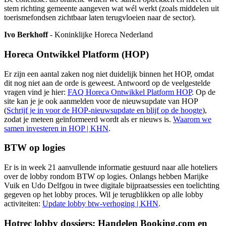
stem richting gemeente aangeven wat wél werkt (zoals middelen uit
toerismefondsen zichtbaar laten terugvloeien naar de sector).
Ivo Berkhoff
- Koninklijke Horeca Nederland
Horeca Ontwikkel Platform (HOP)
Er zijn een aantal zaken nog niet duidelijk binnen het HOP, omdat
dit nog niet aan de orde is geweest. Antwoord op de veelgestelde
vragen vind je hier:
FAQ Horeca Ontwikkel Platform HOP
. Op de
site kan je je ook aanmelden voor de nieuwsupdate van HOP
(
Schrijf je in voor de HOP-nieuwsupdate en blijf op de hoogte
),
zodat je meteen geïnformeerd wordt als er nieuws is.
Waarom we
samen investeren in HOP | KHN
.
BTW op logies
Er is in week 21 aanvullende informatie gestuurd naar alle hoteliers
over de lobby rondom BTW op logies. Onlangs hebben Marijke
Vuik en Udo Delfgou in twee digitale bijpraatsessies een toelichting
gegeven op het lobby proces. Wil je terugblikken op alle lobby
activiteiten:
Update lobby btw-verhoging | KHN
.
Hotrec lobby dossiers: Handelen Booking.com en