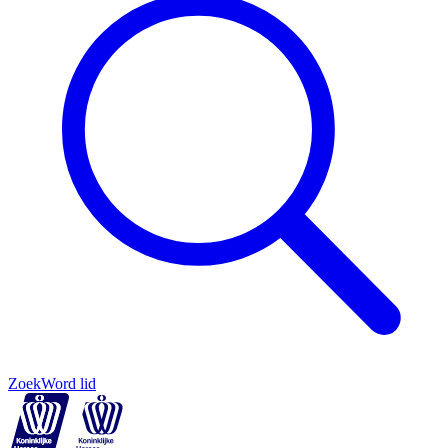
Zoek
Word lid