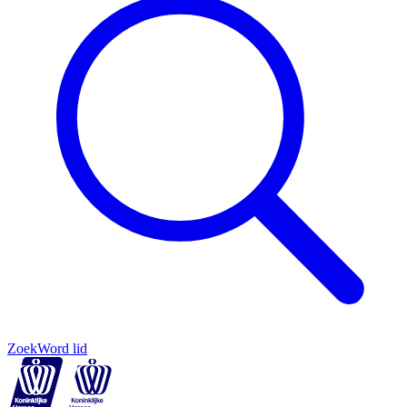
Zoek
Word lid