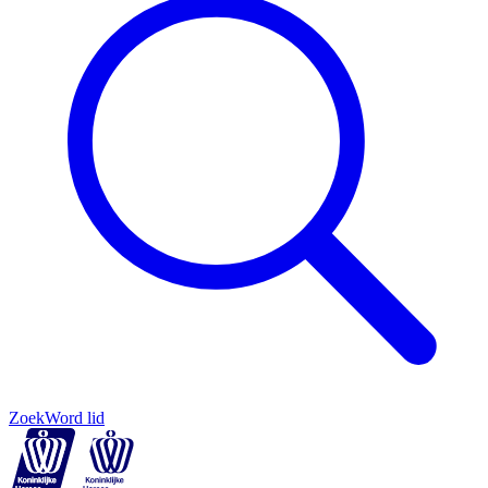
Zoek
Word lid