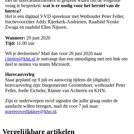
met de horecaondernemers in gesprek willen om de volgende
vraag te bespreken:
wat is er nodig voor het herstel van de
horeca?
Het is een digitaal VVD spreekuur met Wethouder Peter Feller,
fractievoorzitter Addy Rijerkerk-Andriesen, Raadslid Nynke
Zwaga en raadslid Ellen Nijssen.
Wanneer:
29 juni 2020
Tijd:
11.00 uur
Wil je deelnemen? Mail dan voor 26 juni 2020 naar
r.beijen@khn.nl
je ontvangt dan een uitnodiging met een link om
deel te nemen via teams Microsoft.
Horecaoverleg
Staat gepland op 9 juli en aanwezig tijdens dit (digitale)
horecaoverleg zijn: burgemeester Grootenboer, wethouder Peter
Feller, Joelle Eicheler, Rianne van Achteren en KHN.
Zijn er onderwerpen en/of signalen die jullie graag onder de
aandacht willen brengen, mail dit voor 7 juli naar:
goereeoverflakkee@khn.nl
.
Vergelijkbare artikelen