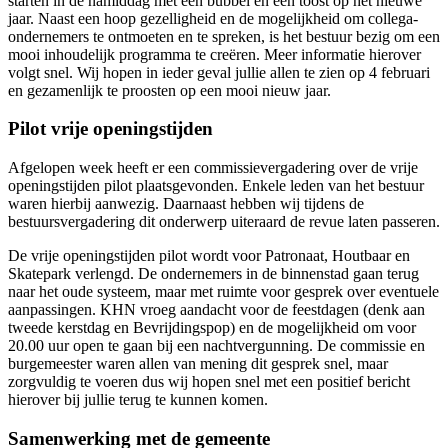
starten in de namiddag met een bubbel en een toost op het nieuwe
jaar. Naast een hoop gezelligheid en de mogelijkheid om collega-
ondernemers te ontmoeten en te spreken, is het bestuur bezig om een
mooi inhoudelijk programma te creëren. Meer informatie hierover
volgt snel. Wij hopen in ieder geval jullie allen te zien op 4 februari
en gezamenlijk te proosten op een mooi nieuw jaar.
Pilot vrije openingstijden
Afgelopen week heeft er een commissievergadering over de vrije
openingstijden pilot plaatsgevonden. Enkele leden van het bestuur
waren hierbij aanwezig. Daarnaast hebben wij tijdens de
bestuursvergadering dit onderwerp uiteraard de revue laten passeren.
De vrije openingstijden pilot wordt voor Patronaat, Houtbaar en
Skatepark verlengd. De ondernemers in de binnenstad gaan terug
naar het oude systeem, maar met ruimte voor gesprek over eventuele
aanpassingen. KHN vroeg aandacht voor de feestdagen (denk aan
tweede kerstdag en Bevrijdingspop) en de mogelijkheid om voor
20.00 uur open te gaan bij een nachtvergunning. De commissie en
burgemeester waren allen van mening dit gesprek snel, maar
zorgvuldig te voeren dus wij hopen snel met een positief bericht
hierover bij jullie terug te kunnen komen.
Samenwerking met de gemeente