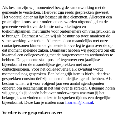
Als bestuur zijn wij momenteel bezig de samenwerking met de
gemeente te versterken. Hierover zijn reeds gesprekken geweest.
Het voorstel dat er nu ligt bestaat uit drie elementen. Allereerst een
grote bijeenkomst waar ondernemers worden uitgenodigd en de
gemeente vertelt over de laatste ontwikkelingen en
toekomstplannen, met ruimte voor ondernemers om vraagstukken in
te brengen. Daarnaast willen wij als bestuur op twee manieren de
samenwerking versterken. Allereerst door maandelijks met onze
contactpersonen binnen de gemeente in overleg te gaan over de op
dat moment spelende zaken. Daarnaast hebben wij geopperd om elk
kwartaal een collegeoverleg met de burgemeester en wethouders te
hebben. De gemeente staat positief tegenover een jaarlijkse
bijeenkomst en de maandelijkse gesprekken met onze
contactpersonen. Voor het collegeoverleg elk kwartaal wordt
momenteel nog gesproken. Een belangrijk item is hierbij dat deze
gesprekken constructief zijn en een duidelijke agenda hebben. Als
bestuur willen wij voor volgend jaar een aantal agendapunten
opperen om gezamenlijk in het jaar over te spreken. Uiteraard horen
wij graag als jij ideeën hebt over onderwerpen waarvan jij het
belangrijk zou vinden om deze te bespreken tijdens een dergelijke
bijeenkomst. Deze kan je mailen naar
haarlem@khn.nl
.
Verder is er gesproken over: