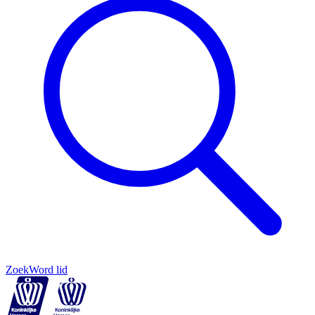
Zoek
Word lid