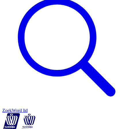
Zoek
Word lid