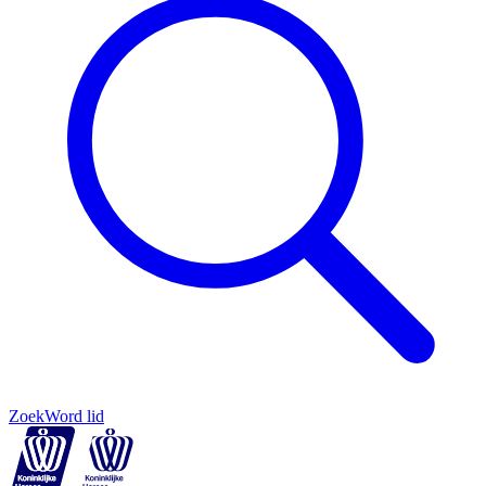
Zoek
Word lid