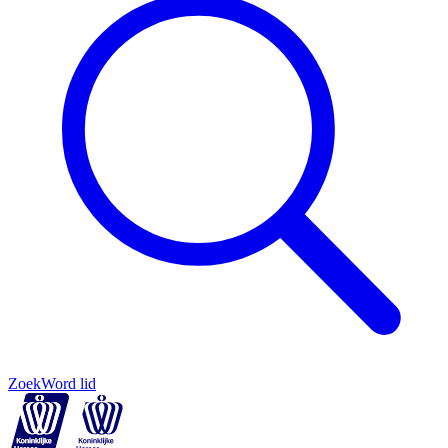
Zoek
Word lid