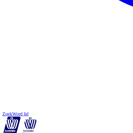
Zoek
Word lid