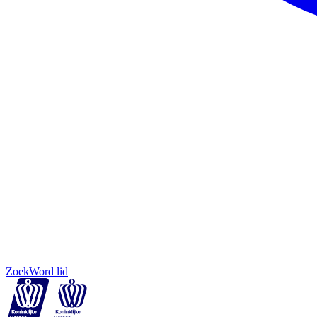
Zoek
Word lid