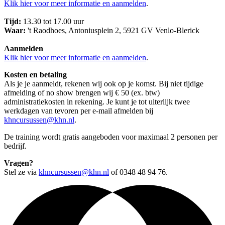
Klik hier voor meer informatie en aanmelden
.
Tijd:
13.30 tot 17.00 uur
Waar:
't Raodhoes, Antoniusplein 2, 5921 GV Venlo-Blerick
Aanmelden
Klik hier voor meer informatie en aanmelden
.
Kosten en betaling
Als je je aanmeldt, rekenen wij ook op je komst. Bij niet tijdige
afmelding of no show brengen wij € 50 (ex. btw)
administratiekosten in rekening. Je kunt je tot uiterlijk twee
werkdagen van tevoren per e-mail afmelden bij
khncursussen@khn.nl
.
De training wordt gratis aangeboden voor maximaal 2 personen per
bedrijf.
Vragen?
Stel ze via
khncursussen@khn.nl
of 0348 48 94 76.