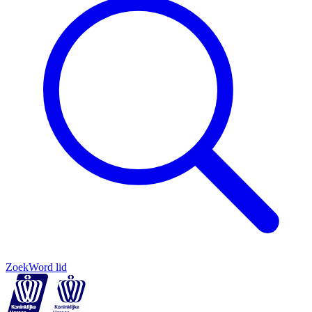
Zoek
Word lid