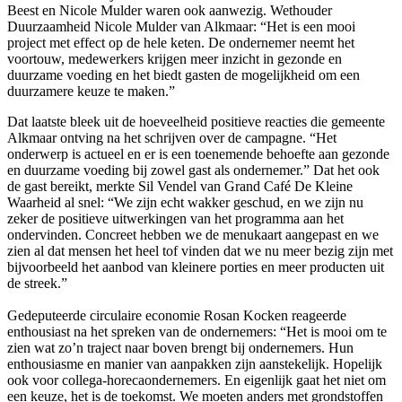
Beest en Nicole Mulder waren ook aanwezig. Wethouder
Duurzaamheid Nicole Mulder van Alkmaar: “Het is een mooi
project met effect op de hele keten. De ondernemer neemt het
voortouw, medewerkers krijgen meer inzicht in gezonde en
duurzame voeding en het biedt gasten de mogelijkheid om een
duurzamere keuze te maken.”
Dat laatste bleek uit de hoeveelheid positieve reacties die gemeente
Alkmaar ontving na het schrijven over de campagne. “Het
onderwerp is actueel en er is een toenemende behoefte aan gezonde
en duurzame voeding bij zowel gast als ondernemer.” Dat het ook
de gast bereikt, merkte Sil Vendel van Grand Café De Kleine
Waarheid al snel: “We zijn echt wakker geschud, en we zijn nu
zeker de positieve uitwerkingen van het programma aan het
ondervinden. Concreet hebben we de menukaart aangepast en we
zien al dat mensen het heel tof vinden dat we nu meer bezig zijn met
bijvoorbeeld het aanbod van kleinere porties en meer producten uit
de streek.”
Gedeputeerde circulaire economie Rosan Kocken reageerde
enthousiast na het spreken van de ondernemers: “Het is mooi om te
zien wat zo’n traject naar boven brengt bij ondernemers. Hun
enthousiasme en manier van aanpakken zijn aanstekelijk. Hopelijk
ook voor collega-horecaondernemers. En eigenlijk gaat het niet om
een keuze, het is de toekomst. We moeten anders met grondstoffen