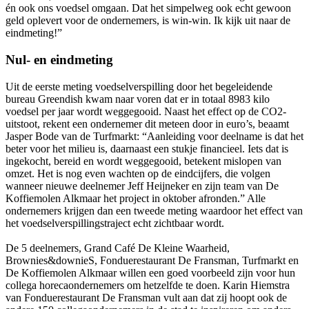
én ook ons voedsel omgaan. Dat het simpelweg ook echt gewoon
geld oplevert voor de ondernemers, is win-win. Ik kijk uit naar de
eindmeting!”
Nul- en eindmeting
Uit de eerste meting voedselverspilling door het begeleidende
bureau Greendish kwam naar voren dat er in totaal 8983 kilo
voedsel per jaar wordt weggegooid. Naast het effect op de CO2-
uitstoot, rekent een ondernemer dit meteen door in euro’s, beaamt
Jasper Bode van de Turfmarkt: “Aanleiding voor deelname is dat het
beter voor het milieu is, daarnaast een stukje financieel. Iets dat is
ingekocht, bereid en wordt weggegooid, betekent mislopen van
omzet. Het is nog even wachten op de eindcijfers, die volgen
wanneer nieuwe deelnemer Jeff Heijneker en zijn team van De
Koffiemolen Alkmaar het project in oktober afronden.” Alle
ondernemers krijgen dan een tweede meting waardoor het effect van
het voedselverspillingstraject echt zichtbaar wordt.
De 5 deelnemers, Grand Café De Kleine Waarheid,
Brownies&downieS, Fonduerestaurant De Fransman, Turfmarkt en
De Koffiemolen Alkmaar willen een goed voorbeeld zijn voor hun
collega horecaondernemers om hetzelfde te doen. Karin Hiemstra
van Fonduerestaurant De Fransman vult aan dat zij hoopt ook de