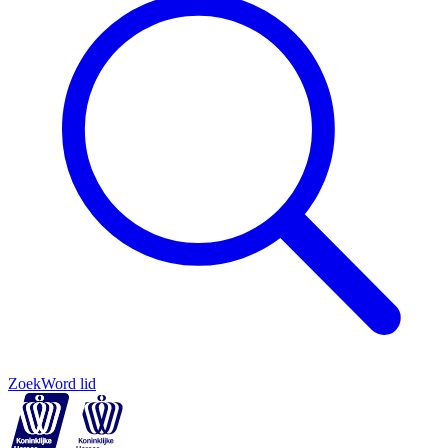
Zoek
Word lid