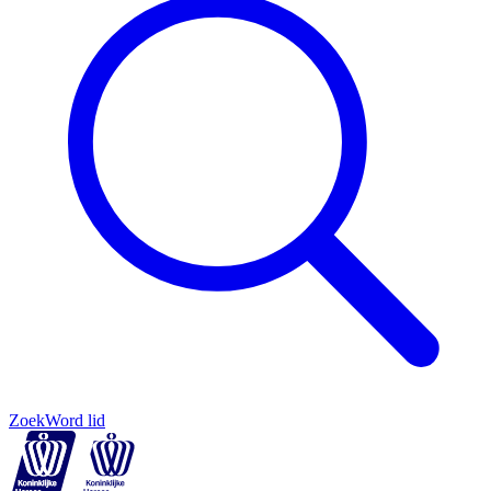
Zoek
Word lid